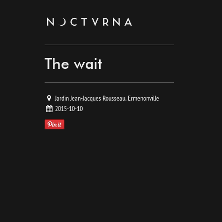
noctvrna
Newer
The wait
picture
Jardin Jean-Jacques Rousseau, Ermenonville
2015-10-10